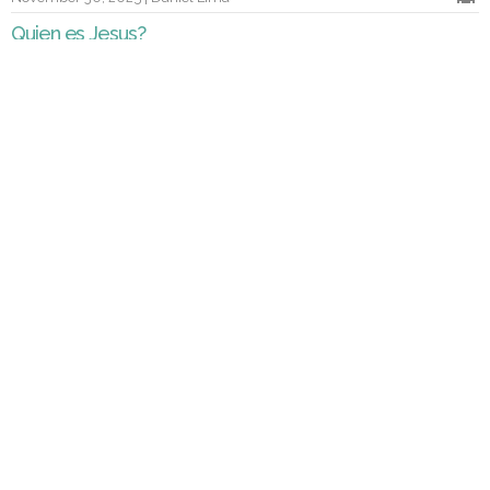
Quien es Jesus?
November 23, 2025 | Daniel Lima
LA IGLESIA QUE JESUS
FUNDO
Mi Casa sera llamada Casa de Oracion
October 12, 2025 | Daniel Lima
La enseñanza que NO cambia