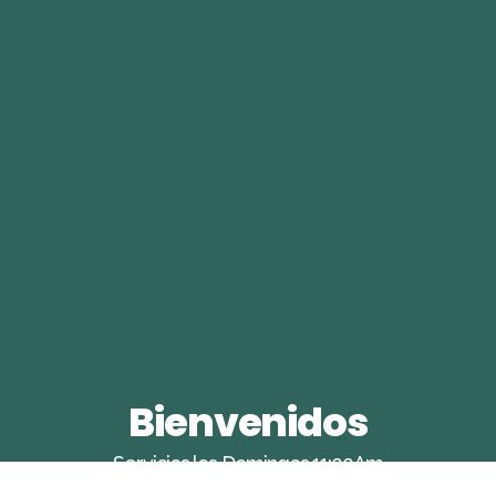
Bienvenidos
Servicios los Domingos 11:00Am
Sala de Oración es una iglesia cristiana en San Leandro,