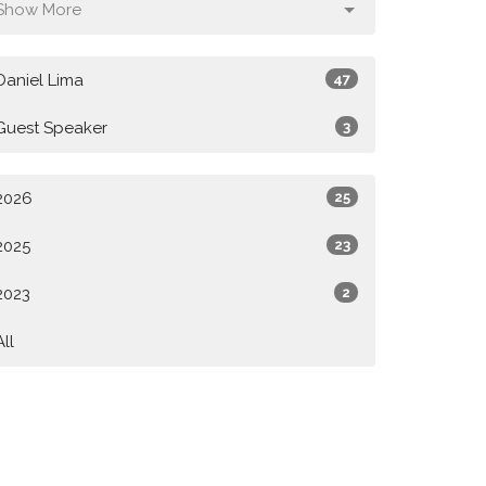
Show More
Daniel Lima
47
Guest Speaker
3
2026
25
2025
23
2023
2
All