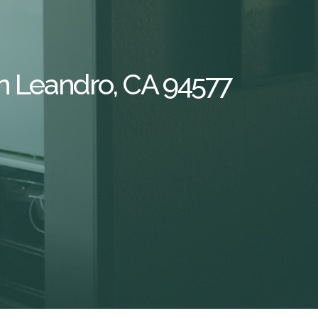
n Leandro, CA 94577