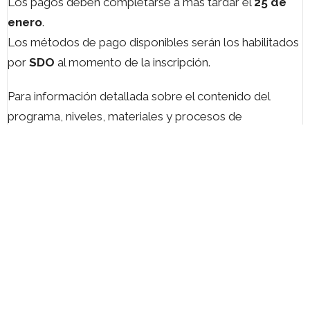
Los pagos deben completarse a más tardar el
25 de
enero
.
Los métodos de pago disponibles serán los habilitados
por
SDO
al momento de la inscripción.
Para información detallada sobre el contenido del
programa, niveles, materiales y procesos de
inscripción, consulte el
documento PDF informativo
disponible en esta página.
INSCRIBIRME