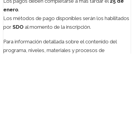
Los pagos deben completarse a más tardar el
25 de
enero
.
Los métodos de pago disponibles serán los habilitados
por
SDO
al momento de la inscripción.
Para información detallada sobre el contenido del
programa, niveles, materiales y procesos de
inscripción, consulte el
documento PDF informativo
disponible en esta página.
INSCRIBIRME