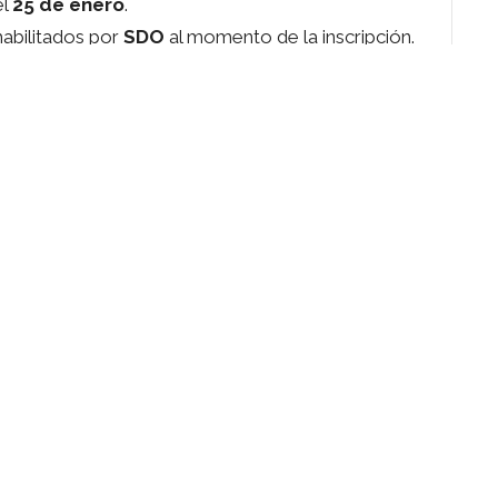
el
25 de enero
.
abilitados por
SDO
al momento de la inscripción.
o del programa, niveles, materiales y procesos de
ormativo
disponible en esta página.