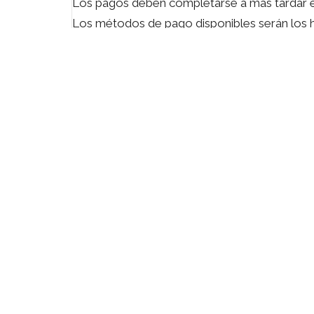
Los pagos deben completarse a más tardar 
Los métodos de pago disponibles serán los h
Para información detallada sobre el contenid
inscripción, consulte el
documento PDF inf
INSCRIBIRME
Descargas